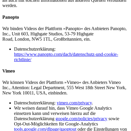
als auch mit solchen Informationen aus anderen Quellen verbunden
werden.
Panopto
Wir binden Videos der Plattform »Panopto« des Anbieters Panopto,
Inc., Unit 603, Highgate Studios, 53-79 Highgate
Road, London, NW5 1TL, Großbritannien, ein.
Datenschutzerklärung:
https://www.panopto.com/dach/datenschutz-und-cookie-
richtlinie/
Vimeo
Wir können Videos der Plattform »Vimeo« des Anbieters Vimeo
Inc., Attention: Legal Department, 555 West 18th Street New York,
New York 10011, USA, einbinden.
Datenschutzerklärung:
vimeo.com/privacy
.
Wir weisen darauf hin, dass Vimeo Google Analytics
einsetzen kann und verweisen hierzu auf die
Datenschutzerklärung
google.com/policies/privacy
sowie
Opt-Out-Möglichkeiten für Google-Analytics
tools.google.com/dlpage/gaoptout
oder die Einstellungen von