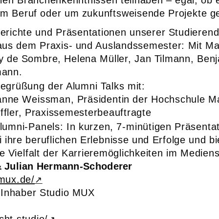
llen Branchenkenntnissen teilhaben – egal, ob 
 im Beruf oder um zukunftsweisende Projekte g
erichte und Präsentationen unserer Studieren
aus dem Praxis- und Auslandssemester: Mit Ma
 de Sombre, Helena Müller, Jan Tilmann, Benj
mann.
egrüßung der Alumni Talks mit:
sanne Weissman, Präsidentin der Hochschule M
öffler, Praxissemesterbeauftragte
lumni-Panels: In kurzen, 7-minütigen Präsentat
 ihre beruflichen Erlebnisse und Erfolge und bi
ie Vielfalt der Karrieremöglichkeiten im Mediens
& Julian Hermann-Schoderer
omux.de/
 Inhaber Studio MUX