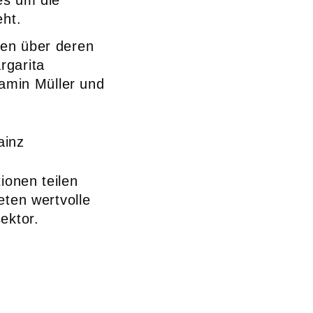
es um die
eht.
den über deren
rgarita
amin Müller und
ainz
ionen teilen
eten wertvolle
ektor.