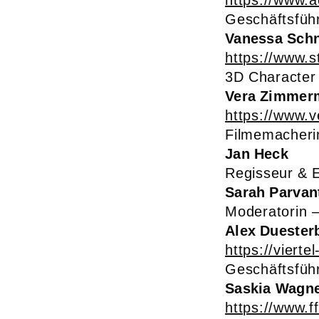
https://www.a
Geschäftsführ
Vanessa Schn
https://www.s
3D Character 
Vera Zimmer
https://www.ve
Filmemacheri
Jan Heck
Regisseur & E
Sarah Parvan
Moderatorin –
Alex Duester
https://vierte
Geschäftsführ
Saskia Wagn
https://www.f