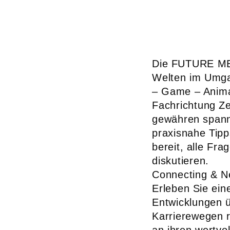
Die FUTURE MED
Welten im Umgan
– Game – Anima
Fachrichtung Z
gewähren spanne
praxisnahe Tip
bereit, alle Fr
diskutieren.
Connecting & N
Erleben Sie ein
Entwicklungen ü
Karrierewegen r