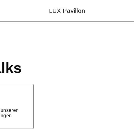
LUX Pavillon
lks
e unseren
ungen