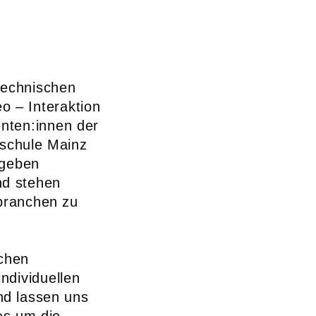
technischen
o – Interaktion
nten:innen der
hschule Mainz
 geben
nd stehen
nbranchen zu
schen
ndividuellen
nd lassen uns