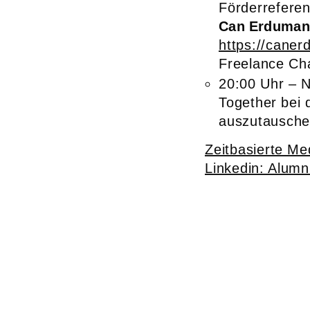
Förderreferen
Can Erduman
https://cane
Freelance Cha
20:00 Uhr – N
Together bei 
auszutausche
Zeitbasierte Me
Linkedin: Alumn