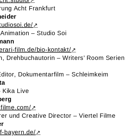
cht.studio/
ung Acht Frankfurt
eider
tudiosoi.de/
Animation – Studio Soi
mann
rari-film.de/bio-kontakt/
n, Drehbuchautorin – Writers’ Room Serien
ditor, Dokumentarfilm – Schleimkeim
ta
 Kika Live
berg
l-filme.com/
er und Creative Director – Viertel Filme
er
ff-bayern.de/