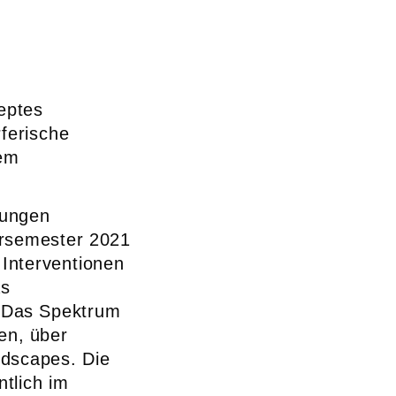
eptes
rferische
em
tungen
rsemester 2021
Interventionen
as
. Das Spektrum
nen, über
ndscapes. Die
ntlich im