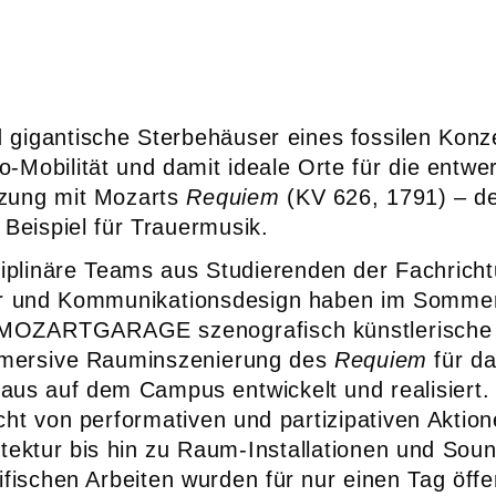
 gigantische Sterbehäuser eines fossilen Konz
to-Mobilität und damit ideale Orte für die entwe
zung mit Mozarts
Requiem
(KV 626, 1791) – d
 Beispiel für Trauermusik.
ziplinäre Teams aus Studierenden der Fachrich
ur und Kommunikationsdesign haben im Somme
t MOZARTGARAGE szenografisch künstlerische 
immersive Rauminszenierung des
Requiem
für d
aus auf dem Campus entwickelt und realisiert
icht von performativen und partizipativen Aktio
tektur bis hin zu Raum-Installationen und Sou
ifischen Arbeiten wurden für nur einen Tag öffe