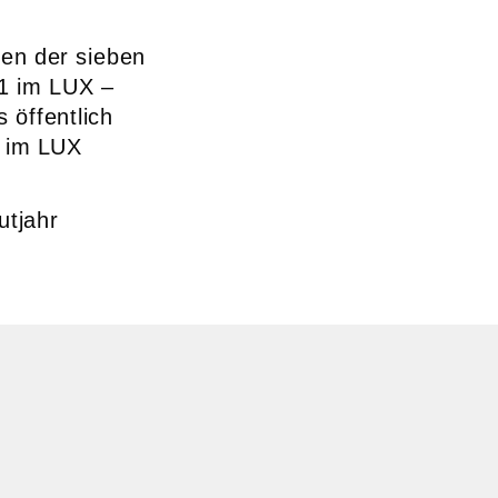
nen der sieben
1 im LUX –
 öffentlich
. im LUX
utjahr