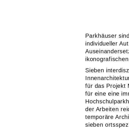
Parkhäuser sind
individueller Au
Auseinanderset
ikonografischen
Sieben interdis
Innenarchitekt
für das Projek
für eine eine 
Hochschulparkh
der Arbeiten re
temporäre Archi
sieben ortsspez